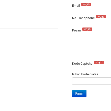
wajib
Email
wajib
No. Handphone
wajib
Pesan
wajib
Kode Captcha
Isikan kode diatas
Kirim