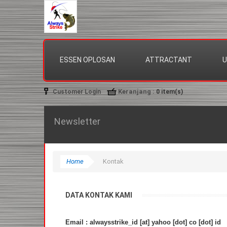
ESSEN OPLOSAN
ATTRACTANT
U
Keranjang
:
Customer Login
0
item(s)
Newsletter
Home
Kontak
DATA KONTAK KAMI
Email : alwaysstrike_id [at] yahoo [dot] co [dot] id