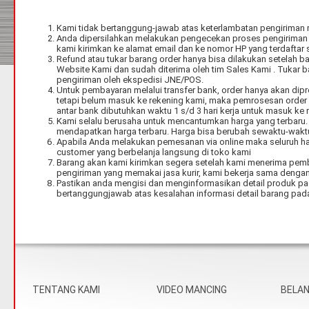
Kami tidak bertanggung-jawab atas keterlambatan pengiriman 
Anda dipersilahkan melakukan pengecekan proses pengiriman 
kami kirimkan ke alamat email dan ke nomor HP yang terdaftar s
Refund atau tukar barang order hanya bisa dilakukan setelah 
Website Kami dan sudah diterima oleh tim Sales Kami . Tukar b
pengiriman oleh ekspedisi JNE/POS.
Untuk pembayaran melalui transfer bank, order hanya akan dipr
tetapi belum masuk ke rekening kami, maka pemrosesan order a
antar bank dibutuhkan waktu 1 s/d 3 hari kerja untuk masuk ke r
Kami selalu berusaha untuk mencantumkan harga yang terbaru.
mendapatkan harga terbaru. Harga bisa berubah sewaktu-wakt
Apabila Anda melakukan pemesanan via online maka seluruh ha
customer yang berbelanja langsung di toko kami
Barang akan kami kirimkan segera setelah kami menerima pemb
pengiriman yang memakai jasa kurir, kami bekerja sama denga
Pastikan anda mengisi dan menginformasikan detail produk pa
bertanggungjawab atas kesalahan informasi detail barang pada
TENTANG KAMI
VIDEO MANCING
BELA