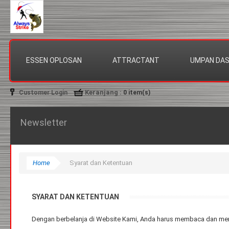
ESSEN OPLOSAN
ATTRACTANT
UMPAN DA
Keranjang
:
Customer Login
0
item(s)
Newsletter
Home
Syarat dan Ketentuan
SYARAT DAN KETENTUAN
Dengan berbelanja di Website Kami, Anda harus membaca dan meny